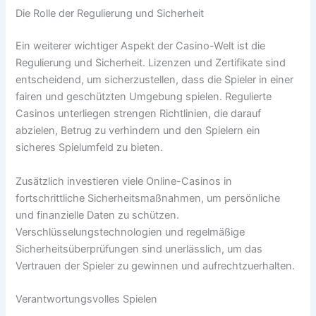
Die Rolle der Regulierung und Sicherheit
Ein weiterer wichtiger Aspekt der Casino-Welt ist die
Regulierung und Sicherheit. Lizenzen und Zertifikate sind
entscheidend, um sicherzustellen, dass die Spieler in einer
fairen und geschützten Umgebung spielen. Regulierte
Casinos unterliegen strengen Richtlinien, die darauf
abzielen, Betrug zu verhindern und den Spielern ein
sicheres Spielumfeld zu bieten.
Zusätzlich investieren viele Online-Casinos in
fortschrittliche Sicherheitsmaßnahmen, um persönliche
und finanzielle Daten zu schützen.
Verschlüsselungstechnologien und regelmäßige
Sicherheitsüberprüfungen sind unerlässlich, um das
Vertrauen der Spieler zu gewinnen und aufrechtzuerhalten.
Verantwortungsvolles Spielen