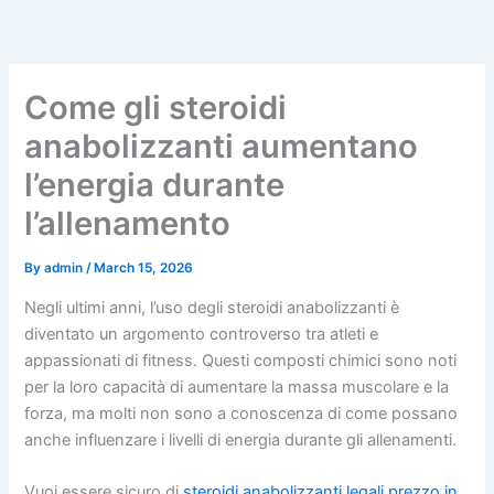
Skip
to
content
Come gli steroidi
anabolizzanti aumentano
l’energia durante
l’allenamento
By
admin
/
March 15, 2026
Negli ultimi anni, l’uso degli steroidi anabolizzanti è
diventato un argomento controverso tra atleti e
appassionati di fitness. Questi composti chimici sono noti
per la loro capacità di aumentare la massa muscolare e la
forza, ma molti non sono a conoscenza di come possano
anche influenzare i livelli di energia durante gli allenamenti.
Vuoi essere sicuro di
steroidi anabolizzanti legali prezzo in