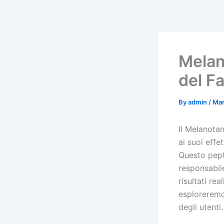
Skip
to
content
Melano
del F
By
admin
/
Mar
Il Melanota
ai suoi effe
Questo pept
responsabile
risultati re
esploreremo 
degli utenti.