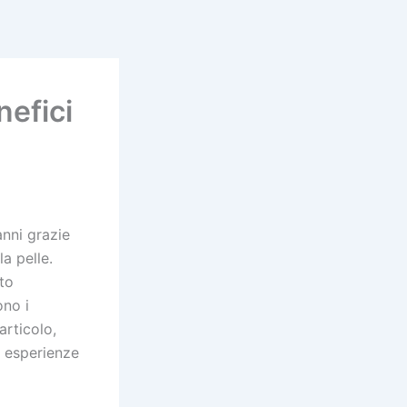
nefici
anni grazie
la pelle.
to
ono i
articolo,
e esperienze