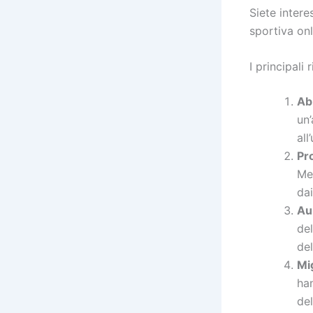
Siete intere
sportiva onl
I principali 
Ab
un’
all
Pr
Mel
dai
Au
del
del
Mig
ha
del