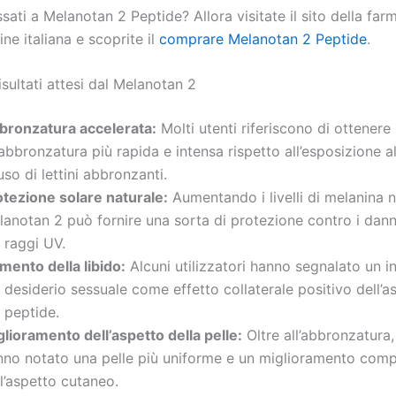
ssati a Melanotan 2 Peptide? Allora visitate il sito della far
ine italiana e scoprite il
comprare Melanotan 2 Peptide
.
risultati attesi dal Melanotan 2
bronzatura accelerata:
Molti utenti riferiscono di ottenere
abbronzatura più rapida e intensa rispetto all’esposizione a
’uso di lettini abbronzanti.
otezione solare naturale:
Aumentando i livelli di melanina ne
anotan 2 può fornire una sorta di protezione contro i dann
 raggi UV.
mento della libido:
Alcuni utilizzatori hanno segnalato un 
 desiderio sessuale come effetto collaterale positivo dell’
 peptide.
lioramento dell’aspetto della pelle:
Oltre all’abbronzatura, 
nno notato una pelle più uniforme e un miglioramento comp
l’aspetto cutaneo.