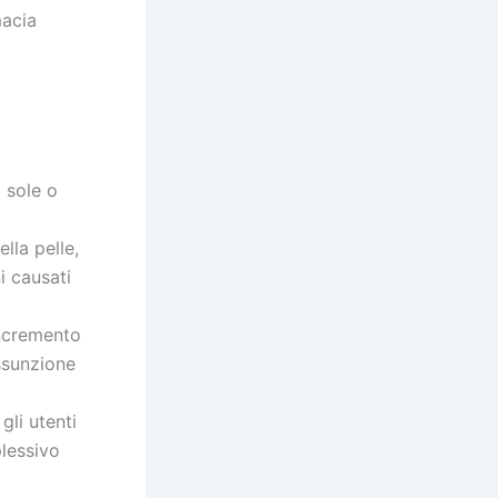
macia
l sole o
lla pelle,
i causati
incremento
assunzione
gli utenti
lessivo