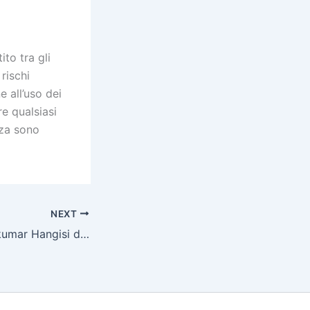
to tra gli
rischi
e all’uso dei
re qualsiasi
nza sono
NEXT
Online ve offline kumar Hangisi daha kazançlı Pinco casino