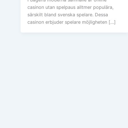
casinon utan spelpaus alltmer populära,
särskilt bland svenska spelare. Dessa
casinon erbjuder spelare möjligheten […]