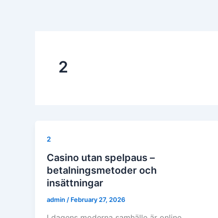
Skip
to
content
2
2
Casino utan spelpaus –
betalningsmetoder och
insättningar
admin
/
February 27, 2026
I dagens moderna samhälle är online