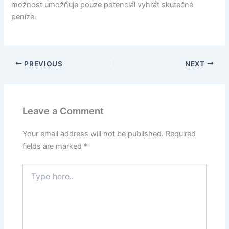
možnost umožňuje pouze potenciál vyhrát skutečné
peníze.
PREVIOUS
NEXT
Leave a Comment
Your email address will not be published.
Required
fields are marked
*
Type
here..