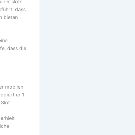
uper slots
führt, dass
 bieten
eine
ffe, dass die
er mobilen
diert er 1
 Slot
t
erhielt
iche