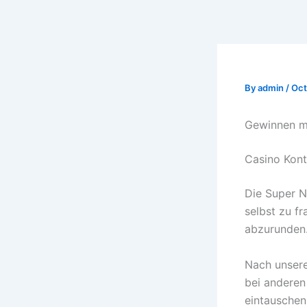
Skip
to
content
By
admin
/
Oct
Gewinnen mi
Casino Kont
Die Super N
selbst zu fr
abzurunden
Nach unser
bei anderen
eintauschen