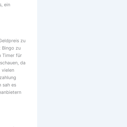
, ein
Geldpreis zu
t Bingo zu
 Timer für
ischauen, da
 vielen
nzahlung
n sah es
reanbietern