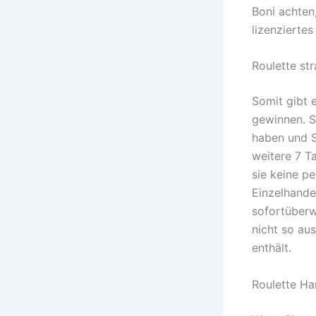
Boni achten
lizenziertes
Roulette str
Somit gibt 
gewinnen. So
haben und S
weitere 7 T
sie keine p
Einzelhande
sofortüberw
nicht so aus
enthält.
Roulette H