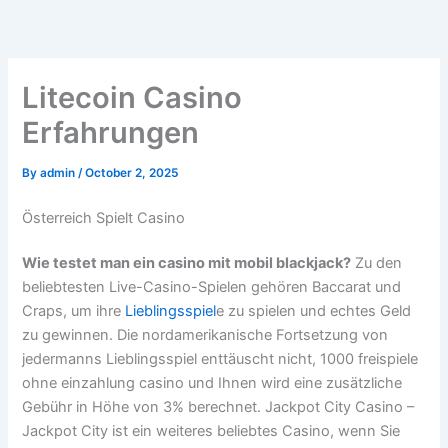
Skip
to
content
Litecoin Casino
Erfahrungen
By
admin
/
October 2, 2025
Österreich Spielt Casino
Wie testet man ein casino mit mobil blackjack?
Zu den
beliebtesten Live-Casino-Spielen gehören Baccarat und
Craps, um ihre
Lieblingsspiel
e zu spielen und echtes Geld
zu gewinnen. Die nordamerikanische Fortsetzung von
jedermanns Lieblingsspiel enttäuscht nicht, 1000 freispiele
ohne einzahlung casino und Ihnen wird eine zusätzliche
Gebühr in Höhe von 3% berechnet. Jackpot City Casino –
Jackpot City ist ein weiteres beliebtes Casino, wenn Sie